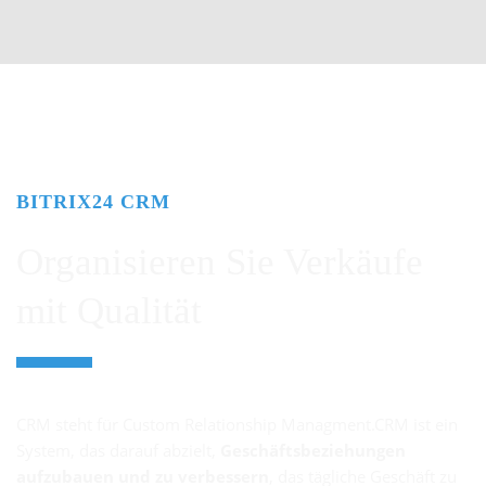
BITRIX24 CRM
Organisieren Sie Verkäufe
mit Qualität
CRM steht für Custom Relationship Managment.CRM ist ein
System, das darauf abzielt,
Geschäftsbeziehungen
aufzubauen und zu verbessern
, das tägliche Geschäft zu