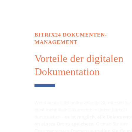
BITRIX24 DOKUMENTEN-
MANAGEMENT
Vorteile der digitalen
Dokumentation
Wenn heute alles online erledigt ist, müssen Sie
nicht mehr viele Dokumente in Ihrem Bitrix24
durchsuchen -
es ist möglich, alle Dokument
an einem Ort zu speichern.
Ordnen Sie Ihre
Dokumente nach Themen und
teilen Sie sie m