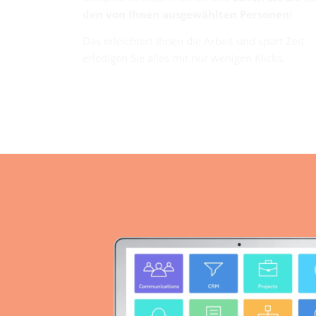
den von Ihnen ausgewählten Personen
!
Das erleichtert Ihnen die Arbeit und spart Zeit -
erledigen Sie alles mit nur wenigen Klicks.