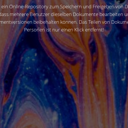
en ein Online-Repository zum Speichern und Freigeben von
ass mehrere Benutzer dieselben Dokumente bearbeiten und
kumentversionen beibehalten können. Das Teilen von Dokum
Personen ist nur einen Klick entfernt!